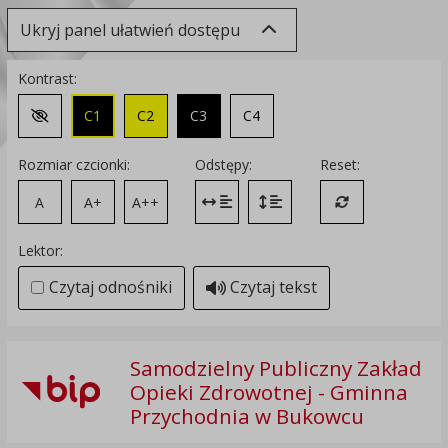
Ukryj panel ułatwień dostępu
Kontrast:
C1
C2
C3
C4
Zmień kontrast na domyślny
Rozmiar czcionki:
Odstępy:
Reset:
A
A+
A++
Zmień odstęp między literami
Zmień interlinię i margines
Przywróć ustawi
Lektor:
Czytaj odnośniki
Czytaj tekst
Samodzielny Publiczny Zakład
Opieki Zdrowotnej - Gminna
Przychodnia w Bukowcu