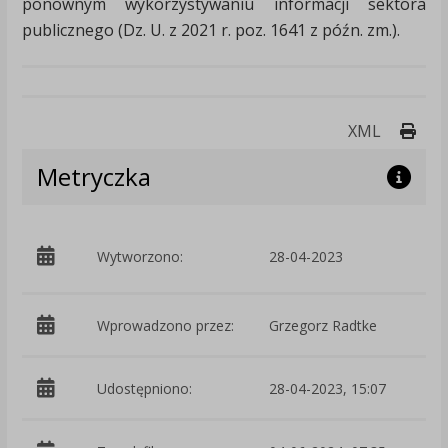
ponownym wykorzystywaniu informacji sektora
publicznego (Dz. U. z 2021 r. poz. 1641 z późn. zm.).
Druk
XML
Metryczka
p
Wytworzono:
28-04-2023
-
Wprowadzono przez:
Grzegorz Radtke
Udostępniono:
28-04-2023, 15:07