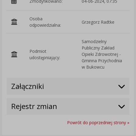
Zmodyfikowano:
04-06-2024, 07:35
p
Osoba
Grzegorz Radtke
odpowiedzialna:
Samodzielny
Publiczny Zakład
Podmiot
Opieki Zdrowotnej -
O
udostępniający:
Gminna Przychodnia
w Bukowcu
Załączniki
Rejestr zmian
Powrót do poprzedniej strony »