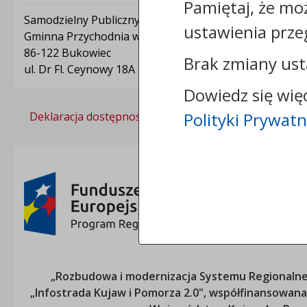
Pamiętaj, że mo
Samodzielny Publiczny Zakład Opieki Zdrowotnej -
ustawienia prze
Gminna Przychodnia w Bukowcu
86-122 Bukowiec
Brak zmiany ust
ul. Dr Fl. Ceynowy 18A
Dowiedz się wię
Polityki Prywatn
Deklaracja dostępności
Polityka prywatności
„Rozbudowa i modernizacja Systemu Regionalneg
„Infostrada Kujaw i Pomorza 2.0", współfinansow