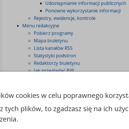
Udostępnianie informacji publicznych
Ponowne wykorzystanie informacji
Rejestry, ewidencje, kontrole
Menu redakcyjne
Pobierz programy
Mapa biuletynu
Lista kanałów RSS
Statystyki podstron
Redaktorzy biuletynu
Jak przeglądać BIP
Rejestr zmian stron
ików cookies w celu poprawnego korzysta
sz tych plików, to zgadzasz się na ich uży
zenia.
Kontakt: