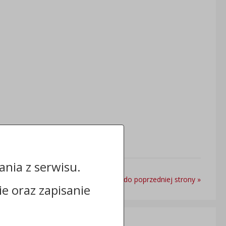
nia z serwisu.
Powrót do poprzedniej strony »
cie oraz zapisanie
Informacje dodatkowe: