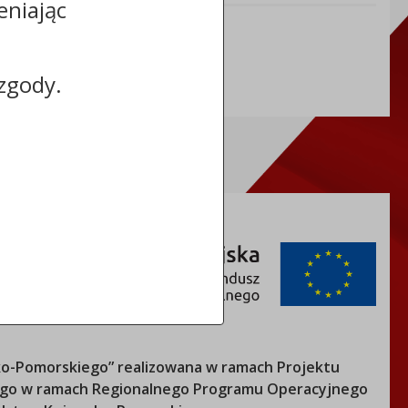
eniając
NIP: 5591697543
REGON: 092348645
zgody.
o-Pomorskiego
” realizowana w ramach Projektu
nego w ramach Regionalnego Programu Operacyjnego