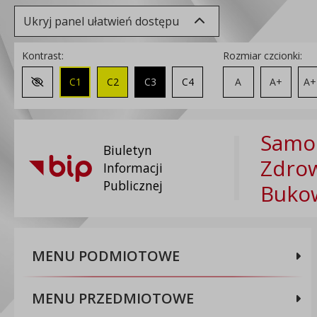
Ukryj panel ułatwień dostępu
Kontrast:
Rozmiar czcionki:
C1
C2
C3
C4
A
A+
A+
Zmień kontrast na domyślny
Samod
Biuletyn
Zdrow
Informacji
Publicznej
Buko
MENU PODMIOTOWE
MENU PRZEDMIOTOWE