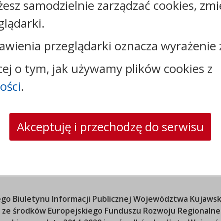
żesz samodzielnie zarządzać cookies, zmi
tel.:
+48523317524
glądarki.
e-mail:
przychodnia@bukowiec.pl
skrytka ePUAP: /SP_ZOZ_GP_Bukowiec/SkrytkaESP
awienia przeglądarki oznacza wyrażenie 
cej o tym, jak używamy plików cookies z
ości
.
Akceptuję i przechodzę do serwisu
o Biuletynu Informacji Publicznej
Województwa Kujawsk
ana ze środków Europejskiego Funduszu Rozwoju Regional