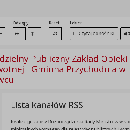
Odstępy:
Reset:
Lektor:
Czytaj odnośniki
+
Zmień odstęp między literami
Zmień interlinię i margines między paragrafami
Przywróć ustawienia domyślne
zielny Publiczny Zakład Opieki
otnej - Gminna Przychodnia w
wcu
Lista kanałów RSS
Realizując zapisy Rozporządzenia Rady Ministrów w sp
minimalnych wymagań dla rejestrów publicznych i wymia