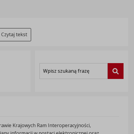
Czytaj tekst
Wyszukiwarka
Szukaj
rawie Krajowych Ram Interoperacyjności,
ny informacji w postaci elektronicznej oraz